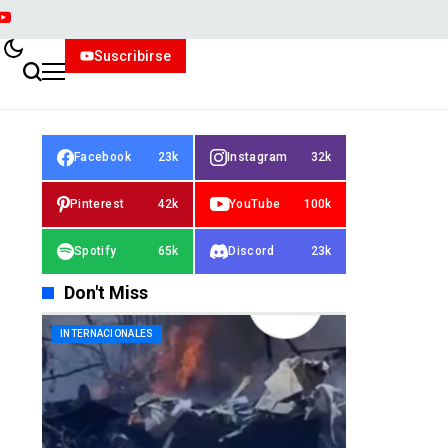
Suscribirse
Facebook
23k
Instagram
32k
Pinterest
42k
YouTube
100k
Spotify
65k
Discord
23k
Don't Miss
INTERNACIONALES