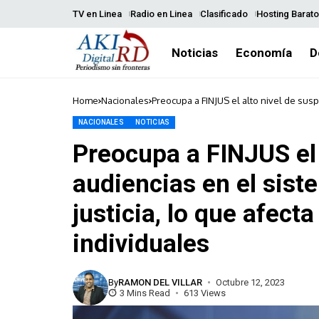
TV en Linea
Radio en Linea
Clasificado
Hosting Barato
Noticias
Economía
D
Home
Nacionales
Preocupa a FINJUS el alto nivel de susp
afecta las garantías y derechos individ
NACIONALES
NOTICIAS
Preocupa a FINJUS el 
audiencias en el sist
justicia, lo que afect
individuales
By
RAMON DEL VILLAR
Octubre 12, 2023
3 Mins Read
613 Views