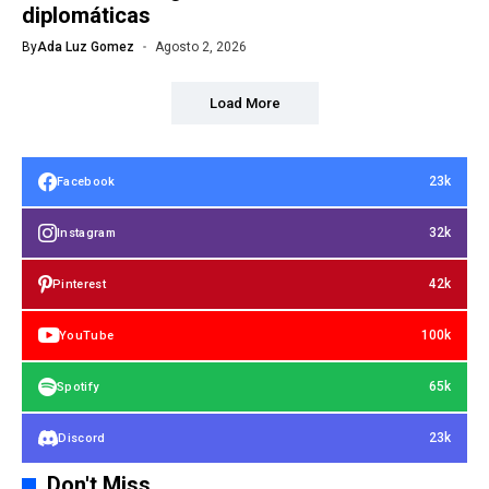
diplomáticas
By
Ada Luz Gomez
Agosto 2, 2026
Load More
23k
Facebook
32k
Instagram
42k
Pinterest
100k
YouTube
65k
Spotify
23k
Discord
Don't Miss