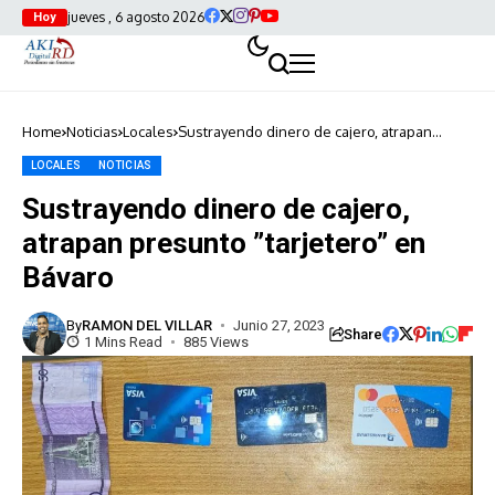
jueves , 6 agosto 2026
Hoy
Home
Noticias
Locales
Sustrayendo dinero de cajero, atrapan
presunto ”tarjetero” en Bávaro
LOCALES
NOTICIAS
Sustrayendo dinero de cajero,
atrapan presunto ”tarjetero” en
Bávaro
By
RAMON DEL VILLAR
Junio 27, 2023
Share
1 Mins Read
885 Views