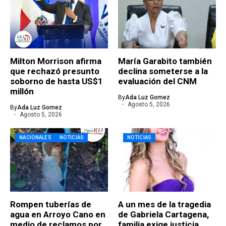
Milton Morrison afirma
María Garabito también
que rechazó presunto
declina someterse a la
soborno de hasta US$1
evaluación del CNM
millón
By
Ada Luz Gomez
Agosto 5, 2026
By
Ada Luz Gomez
Agosto 5, 2026
NACIONALES
NOTICIAS
NOTICIAS
Rompen tuberías de
A un mes de la tragedia
agua en Arroyo Cano en
de Gabriela Cartagena,
medio de reclamos por
familia exige justicia