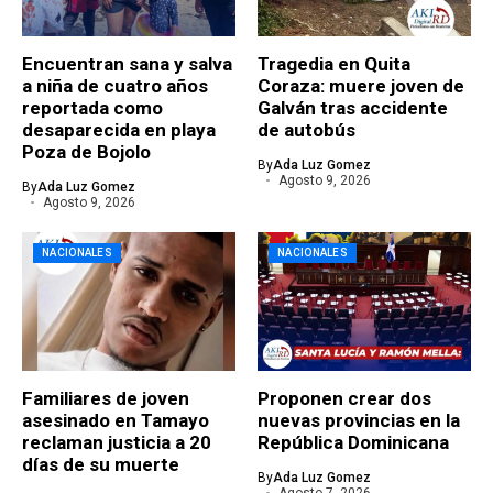
Encuentran sana y salva
Tragedia en Quita
a niña de cuatro años
Coraza: muere joven de
reportada como
Galván tras accidente
desaparecida en playa
de autobús
Poza de Bojolo
By
Ada Luz Gomez
Agosto 9, 2026
By
Ada Luz Gomez
Agosto 9, 2026
NACIONALES
NACIONALES
Familiares de joven
Proponen crear dos
asesinado en Tamayo
nuevas provincias en la
reclaman justicia a 20
República Dominicana
días de su muerte
By
Ada Luz Gomez