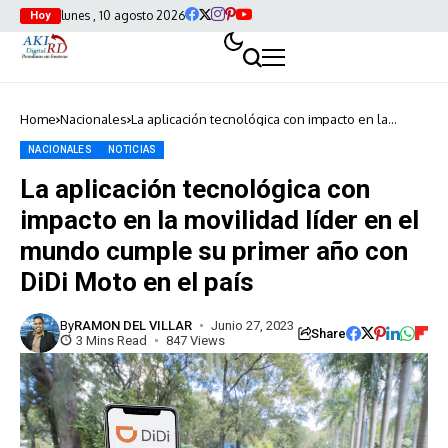
lunes , 10 agosto 2026
Hoy
Home
Nacionales
La aplicación tecnológica con impacto en la
movilidad líder en el mundo cumple su primer
año con DiDi Moto en el país
NACIONALES
NOTICIAS
La aplicación tecnológica con
impacto en la movilidad líder en el
mundo cumple su primer año con
DiDi Moto en el país
By
RAMON DEL VILLAR
Junio 27, 2023
Share
3 Mins Read
847 Views