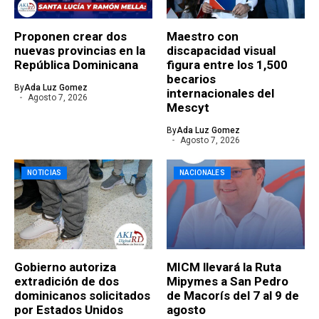
Proponen crear dos
Maestro con
nuevas provincias en la
discapacidad visual
República Dominicana
figura entre los 1,500
becarios
By
Ada Luz Gomez
internacionales del
Agosto 7, 2026
Mescyt
By
Ada Luz Gomez
Agosto 7, 2026
NOTICIAS
NACIONALES
Gobierno autoriza
MICM llevará la Ruta
extradición de dos
Mipymes a San Pedro
dominicanos solicitados
de Macorís del 7 al 9 de
por Estados Unidos
agosto