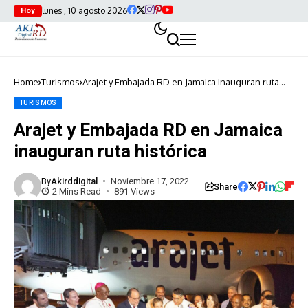
lunes , 10 agosto 2026
Hoy
Home
Turismos
Arajet y Embajada RD en Jamaica inauguran ruta
histórica
TURISMOS
Arajet y Embajada RD en Jamaica
inauguran ruta histórica
By
Akirddigital
Noviembre 17, 2022
Share
2 Mins Read
891 Views