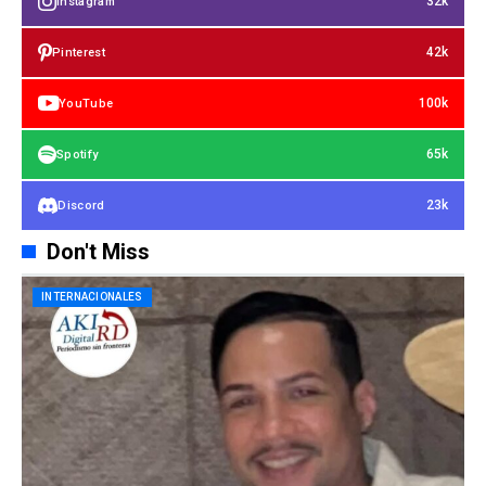
32k
Instagram
42k
Pinterest
100k
YouTube
65k
Spotify
23k
Discord
Don't Miss
INTERNACIONALES