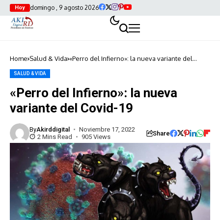
domingo , 9 agosto 2026
Hoy
Home
Salud & Vida
«Perro del Infierno»: la nueva variante del
Covid-19
SALUD & VIDA
«Perro del Infierno»: la nueva
variante del Covid-19
By
Akirddigital
Noviembre 17, 2022
Share
2 Mins Read
905 Views