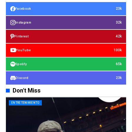
23k
Facebook
32k
Instagram
42k
Pinterest
100k
YouTube
65k
Spotify
23k
Discord
Don't Miss
ENTRETENIMIENTO