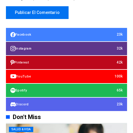
23k
Facebook
32k
Instagram
42k
Pinterest
100k
YouTube
65k
Spotify
23k
Discord
Don't Miss
SALUD & VIDA