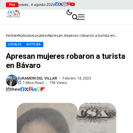
jueves , 6 agosto 2026
Hoy
Home
Noticias
Locales
Apresan mujeres robaron a turista en
Bávaro
LOCALES
NOTICIAS
Apresan mujeres robaron a turista
en Bávaro
By
RAMON DEL VILLAR
Febrero 14, 2023
1 Mins Read
793 Views
Share