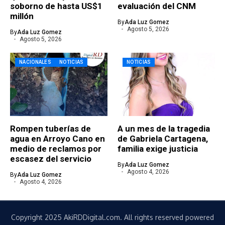
soborno de hasta US$1
evaluación del CNM
millón
By
Ada Luz Gomez
Agosto 5, 2026
By
Ada Luz Gomez
Agosto 5, 2026
NACIONALES
NOTICIAS
NOTICIAS
Rompen tuberías de
A un mes de la tragedia
agua en Arroyo Cano en
de Gabriela Cartagena,
medio de reclamos por
familia exige justicia
escasez del servicio
By
Ada Luz Gomez
Agosto 4, 2026
By
Ada Luz Gomez
Agosto 4, 2026
Copyright 2025 AkiRDDigital.com. All rights reserved powered