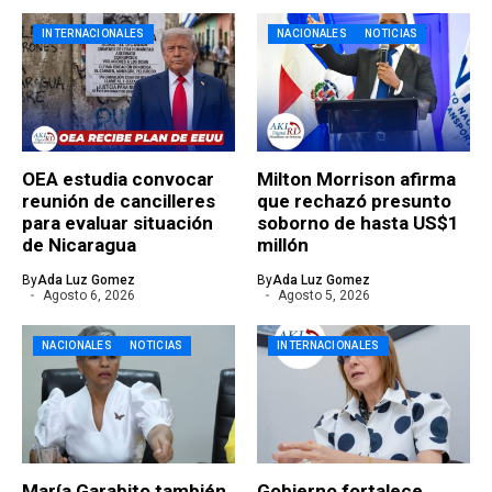
INTERNACIONALES
NACIONALES
NOTICIAS
OEA estudia convocar
Milton Morrison afirma
reunión de cancilleres
que rechazó presunto
para evaluar situación
soborno de hasta US$1
de Nicaragua
millón
By
Ada Luz Gomez
By
Ada Luz Gomez
Agosto 6, 2026
Agosto 5, 2026
NACIONALES
NOTICIAS
INTERNACIONALES
María Garabito también
Gobierno fortalece