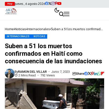
jueves , 6 agosto 2026
Hoy
Home
Noticias
Internacionales
Suben a 51 los muertos confirmados
en Haití como consecuencia de las
inundaciones
INTERNACIONALES
NOTICIAS
Suben a 51 los muertos
confirmados en Haití como
consecuencia de las inundaciones
By
RAMON DEL VILLAR
Junio 7, 2023
Share
2 Mins Read
792 Views