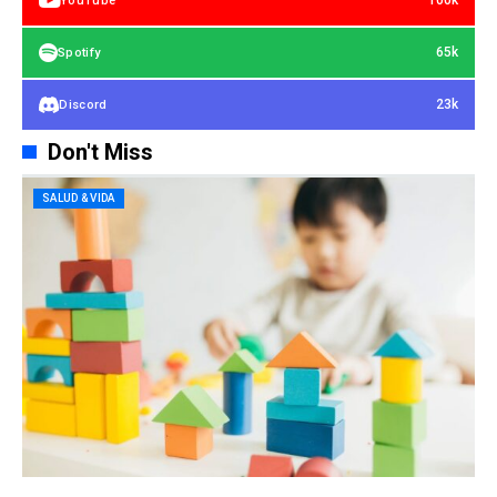
100k
YouTube
65k
Spotify
23k
Discord
Don't Miss
SALUD & VIDA