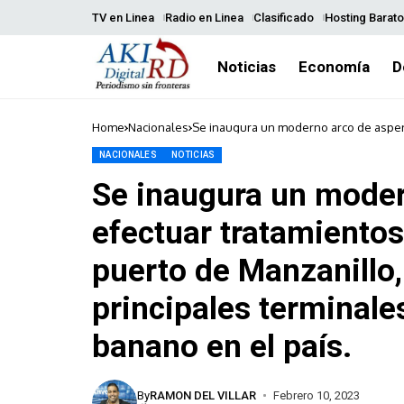
TV en Linea
Radio en Linea
Clasificado
Hosting Barato
Noticias
Economía
D
Home
Nacionales
Se inaugura un moderno arco de aspers
Manzanillo, en Montecristi, una de las 
NACIONALES
NOTICIAS
Se inaugura un moder
efectuar tratamientos
puerto de Manzanillo,
principales terminale
banano en el país.
By
RAMON DEL VILLAR
Febrero 10, 2023