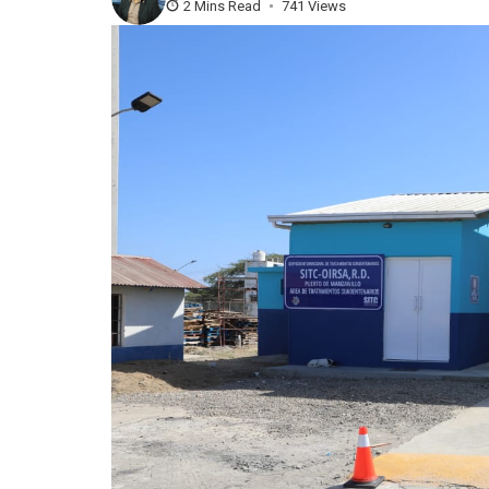
2 Mins Read
741 Views