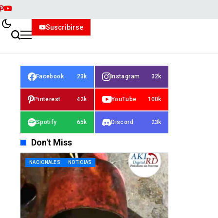
Suscribirse
Facebook
23k
Instagram
32k
Pinterest
42k
YouTube
100k
Spotify
65k
Discord
23k
Don't Miss
NACIONALES
NOTICIAS