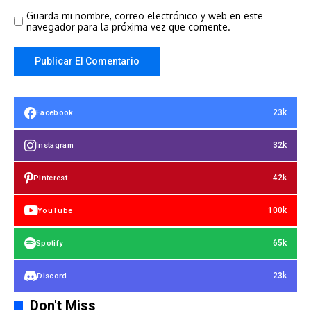
Guarda mi nombre, correo electrónico y web en este
navegador para la próxima vez que comente.
23k
Facebook
32k
Instagram
42k
Pinterest
100k
YouTube
65k
Spotify
23k
Discord
Don't Miss