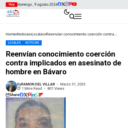
domingo , 9 agosto 2026
Hoy
Home
Noticias
Locales
Reenvían conocimiento coerción contra
implicados en asesinato de hombre en
Bávaro
LOCALES
NOTICIAS
Reenvían conocimiento coerción
contra implicados en asesinato de
hombre en Bávaro
By
RAMON DEL VILLAR
Marzo 31, 2023
1 Mins Read
801 Views
Share