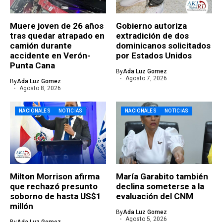
Muere joven de 26 años
Gobierno autoriza
tras quedar atrapado en
extradición de dos
camión durante
dominicanos solicitados
accidente en Verón-
por Estados Unidos
Punta Cana
By
Ada Luz Gomez
Agosto 7, 2026
By
Ada Luz Gomez
Agosto 8, 2026
NACIONALES
NOTICIAS
NACIONALES
NOTICIAS
Milton Morrison afirma
María Garabito también
que rechazó presunto
declina someterse a la
soborno de hasta US$1
evaluación del CNM
millón
By
Ada Luz Gomez
Agosto 5, 2026