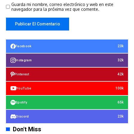
Guarda mi nombre, correo electrónico y web en este
navegador para la próxima vez que comente.
23k
Facebook
32k
Instagram
42k
Pinterest
100k
YouTube
65k
Spotify
23k
Discord
Don't Miss