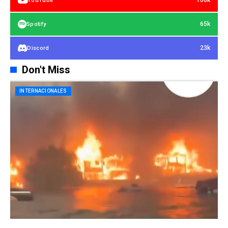
100k
YouTube
65k
Spotify
23k
Discord
Don't Miss
INTERNACIONALES