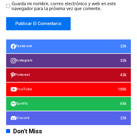
Guarda mi nombre, correo electrónico y web en este
navegador para la próxima vez que comente.
23k
Facebook
32k
Instagram
42k
Pinterest
100k
YouTube
65k
Spotify
23k
Discord
Don't Miss