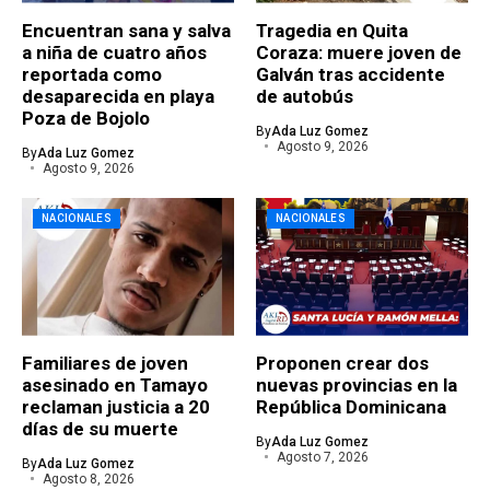
Encuentran sana y salva
Tragedia en Quita
a niña de cuatro años
Coraza: muere joven de
reportada como
Galván tras accidente
desaparecida en playa
de autobús
Poza de Bojolo
By
Ada Luz Gomez
Agosto 9, 2026
By
Ada Luz Gomez
Agosto 9, 2026
NACIONALES
NACIONALES
Familiares de joven
Proponen crear dos
asesinado en Tamayo
nuevas provincias en la
reclaman justicia a 20
República Dominicana
días de su muerte
By
Ada Luz Gomez
Agosto 7, 2026
By
Ada Luz Gomez
Agosto 8, 2026