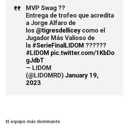
MVP Swag ??
Entrega de trofeo que acredita
a Jorge Alfaro de
los
@tigresdellicey
como el
Jugador Más Valioso de
la
#SerieFinalLIDOM
??????
#LIDOM
pic.twitter.com/1KbDo
gJdbT
— LIDOM
(@LIDOMRD)
January 19,
2023
El equipo más dominante