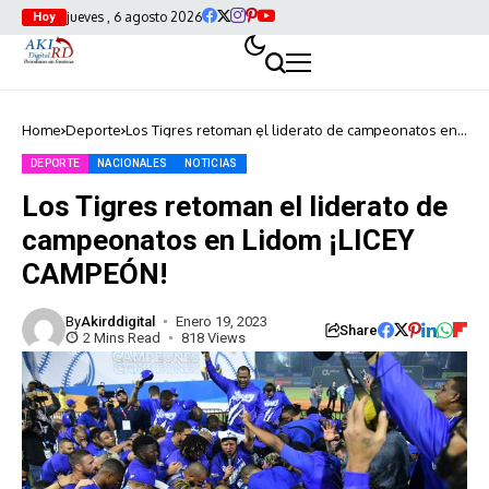
jueves , 6 agosto 2026
Hoy
Home
Deporte
Los Tigres retoman el liderato de campeonatos en
Lidom ¡LICEY CAMPEÓN!
DEPORTE
NACIONALES
NOTICIAS
Los Tigres retoman el liderato de
campeonatos en Lidom ¡LICEY
CAMPEÓN!
By
Akirddigital
Enero 19, 2023
Share
2 Mins Read
818 Views