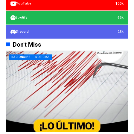
100k
YouTube
65k
Spotify
23k
Discord
Don't Miss
NACIONALES
NOTICIAS