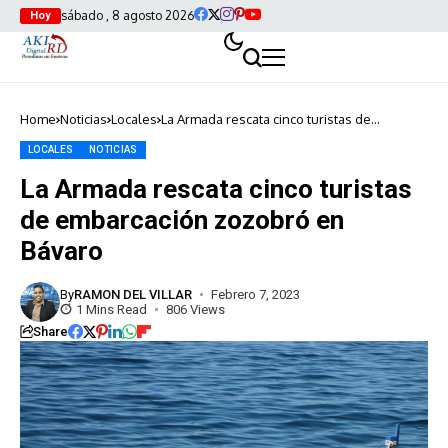
sábado , 8 agosto 2026
Hoy
Home
Noticias
Locales
La Armada rescata cinco turistas de
embarcación zozobró en Bávaro
LOCALES
NOTICIAS
La Armada rescata cinco turistas
de embarcación zozobró en
Bávaro
By
RAMON DEL VILLAR
Febrero 7, 2023
1 Mins Read
806 Views
Share