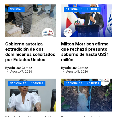
NOTICIAS
NACIONALES
NOTICIAS
Gobierno autoriza
Milton Morrison afirma
extradición de dos
que rechazó presunto
dominicanos solicitados
soborno de hasta US$1
por Estados Unidos
millón
By
Ada Luz Gomez
By
Ada Luz Gomez
Agosto 7, 2026
Agosto 5, 2026
NACIONALES
NOTICIAS
NACIONALES
NOTICIAS