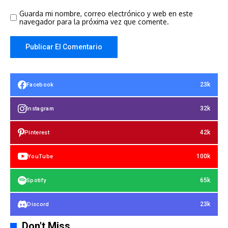
Guarda mi nombre, correo electrónico y web en este
navegador para la próxima vez que comente.
23k
Facebook
32k
Instagram
42k
Pinterest
100k
YouTube
65k
Spotify
23k
Discord
Don't Miss