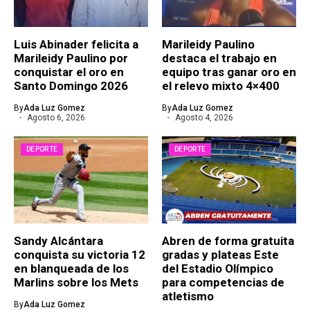
Luis Abinader felicita a
Marileidy Paulino
Marileidy Paulino por
destaca el trabajo en
conquistar el oro en
equipo tras ganar oro en
Santo Domingo 2026
el relevo mixto 4×400
By
Ada Luz Gomez
By
Ada Luz Gomez
Agosto 6, 2026
Agosto 4, 2026
DEPORTE
DEPORTE
Sandy Alcántara
Abren de forma gratuita
conquista su victoria 12
gradas y plateas Este
en blanqueada de los
del Estadio Olímpico
Marlins sobre los Mets
para competencias de
atletismo
By
Ada Luz Gomez