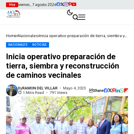
viernes , 7 agosto 2026
Hoy
Home
Nacionales
Inicia operativo preparación de tierra, siembra y
reconstrucción de caminos vecinales
NACIONALES
NOTICIAS
Inicia operativo preparación de
tierra, siembra y reconstrucción
de caminos vecinales
By
RAMON DEL VILLAR
Mayo 4, 2023
Share
1 Mins Read
791 Views