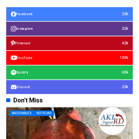
23k
Facebook
32k
Instagram
42k
Pinterest
100k
YouTube
65k
Spotify
23k
Discord
Don't Miss
NACIONALES
NOTICIAS