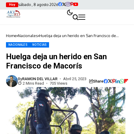
sábado , 8 agosto 2026
Hoy
Home
Nacionales
Huelga deja un herido en San Francisco de
Macorís
NACIONALES
NOTICIAS
Huelga deja un herido en San
Francisco de Macorís
By
RAMON DEL VILLAR
Abril 25, 2023
Share
2 Mins Read
705 Views