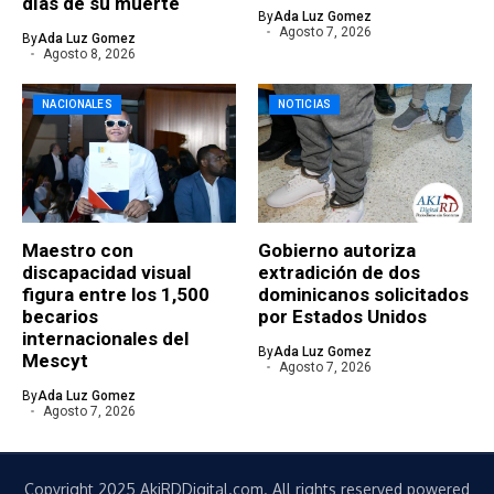
días de su muerte
By
Ada Luz Gomez
Agosto 7, 2026
By
Ada Luz Gomez
Agosto 8, 2026
NACIONALES
NOTICIAS
Maestro con
Gobierno autoriza
discapacidad visual
extradición de dos
figura entre los 1,500
dominicanos solicitados
becarios
por Estados Unidos
internacionales del
By
Ada Luz Gomez
Mescyt
Agosto 7, 2026
By
Ada Luz Gomez
Agosto 7, 2026
Copyright 2025 AkiRDDigital.com. All rights reserved powered