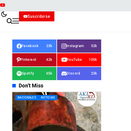
Suscribirse
Facebook
23k
Instagram
32k
Pinterest
42k
YouTube
100k
Spotify
65k
Discord
23k
Don't Miss
NACIONALES
NOTICIAS