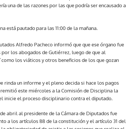
ería una de las razones por las que podría ser encausado a
na está pautado para las 11:00 de la mañana.
putados Alfredo Pacheco informó que que ese órgano fue
 por los abogados de Gutiérrez, luego de que al
sí como los viáticos y otros beneficios de los que gozan
 rinda un informe y el pleno decida si hace los pagos
remitió este miércoles a la Comisión de Disciplina la
l inicie el proceso disciplinario contra el diputado.
 de abril al presidente de la Cámara de Diputados fue
o a los artículos 88 de la constitución y el artículo 31 del
la obligatoriedad de asistir a las sesiones que realiza el