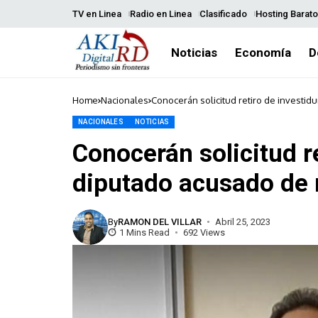
TV en Linea
Radio en Linea
Clasificado
Hosting Barato
Noticias
Economía
D
Home
Nacionales
Conocerán solicitud retiro de investid
NACIONALES
NOTICIAS
Conocerán solicitud re
diputado acusado de 
By
RAMON DEL VILLAR
Abril 25, 2023
1 Mins Read
692 Views