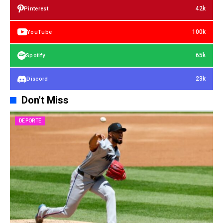
42k
Pinterest
100k
YouTube
65k
Spotify
23k
Discord
Don't Miss
DEPORTE