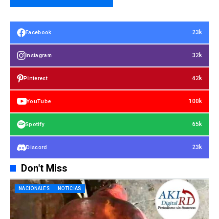
23k
Facebook
32k
Instagram
42k
Pinterest
100k
YouTube
65k
Spotify
23k
Discord
Don't Miss
NACIONALES
NOTICIAS