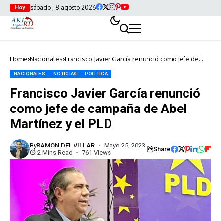
sábado , 8 agosto 2026
Hoy
Home
Nacionales
Francisco Javier García renunció como jefe de
campaña de Abel Martínez y el PLD
NACIONALES
NOTICIAS
POLÍTICA
Francisco Javier García renunció
como jefe de campaña de Abel
Martínez y el PLD
By
RAMON DEL VILLAR
Mayo 25, 2023
Share
2 Mins Read
761 Views