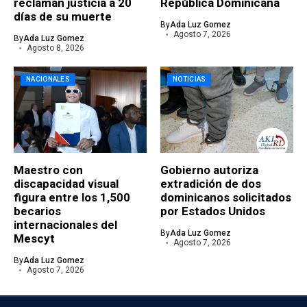
reclaman justicia a 20
República Dominicana
días de su muerte
By
Ada Luz Gomez
Agosto 7, 2026
By
Ada Luz Gomez
Agosto 8, 2026
NACIONALES
NOTICIAS
Maestro con
Gobierno autoriza
discapacidad visual
extradición de dos
figura entre los 1,500
dominicanos solicitados
becarios
por Estados Unidos
internacionales del
By
Ada Luz Gomez
Mescyt
Agosto 7, 2026
By
Ada Luz Gomez
Agosto 7, 2026