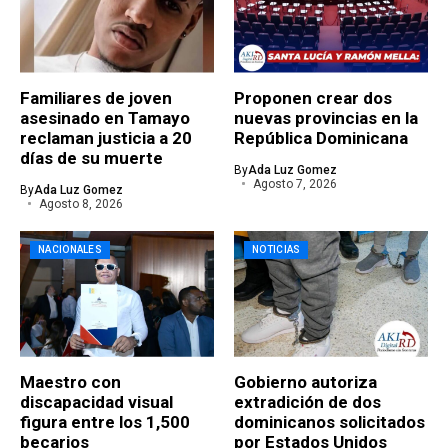
Familiares de joven
Proponen crear dos
asesinado en Tamayo
nuevas provincias en la
reclaman justicia a 20
República Dominicana
días de su muerte
By
Ada Luz Gomez
Agosto 7, 2026
By
Ada Luz Gomez
Agosto 8, 2026
NACIONALES
NOTICIAS
Maestro con
Gobierno autoriza
discapacidad visual
extradición de dos
figura entre los 1,500
dominicanos solicitados
becarios
por Estados Unidos