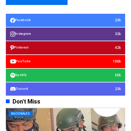
23k
Facebook
32k
Instagram
42k
Pinterest
100k
YouTube
65k
Spotify
23k
Discord
Don't Miss
NACIONALES