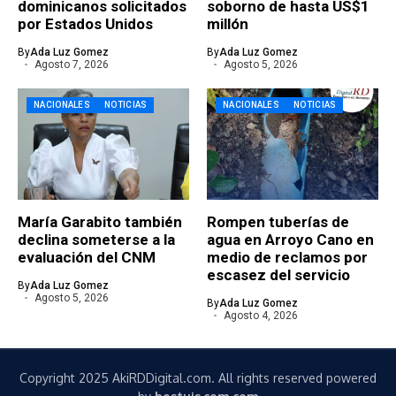
dominicanos solicitados
soborno de hasta US$1
por Estados Unidos
millón
By
Ada Luz Gomez
By
Ada Luz Gomez
Agosto 7, 2026
Agosto 5, 2026
NACIONALES
NOTICIAS
NACIONALES
NOTICIAS
María Garabito también
Rompen tuberías de
declina someterse a la
agua en Arroyo Cano en
evaluación del CNM
medio de reclamos por
escasez del servicio
By
Ada Luz Gomez
Agosto 5, 2026
By
Ada Luz Gomez
Agosto 4, 2026
Copyright 2025 AkiRDDigital.com. All rights reserved powered