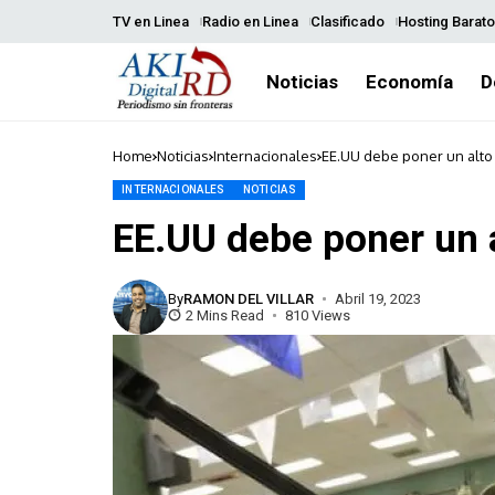
TV en Linea
Radio en Linea
Clasificado
Hosting Barato
Noticias
Economía
D
Home
Noticias
Internacionales
EE.UU debe poner un alto
INTERNACIONALES
NOTICIAS
EE.UU debe poner un a
By
RAMON DEL VILLAR
Abril 19, 2023
2 Mins Read
810 Views