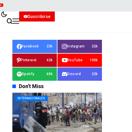
Suscribirse
Facebook
23k
Instagram
32k
Pinterest
42k
YouTube
100k
Spotify
65k
Discord
23k
Don't Miss
INTERNACIONALES