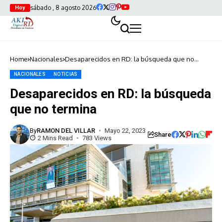
sábado , 8 agosto 2026
Hoy
Home
Nacionales
Desaparecidos en RD: la búsqueda que no
termina
NACIONALES
NOTICIAS
Desaparecidos en RD: la búsqueda
que no termina
By
RAMON DEL VILLAR
Mayo 22, 2023
Share
2 Mins Read
783 Views