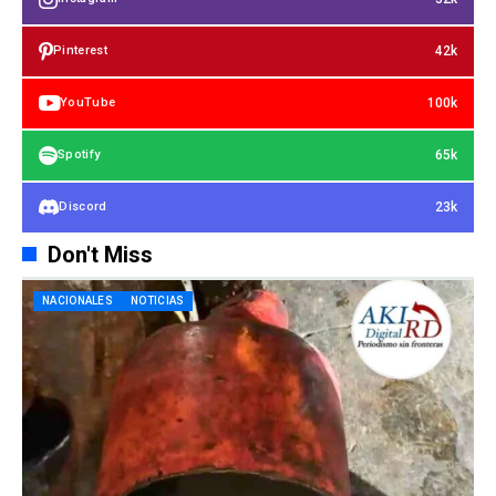
42k
Pinterest
100k
YouTube
65k
Spotify
23k
Discord
Don't Miss
NACIONALES
NOTICIAS