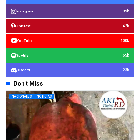
32k
Instagram
42k
Pinterest
100k
YouTube
65k
Spotify
23k
Discord
Don't Miss
NACIONALES
NOTICIAS