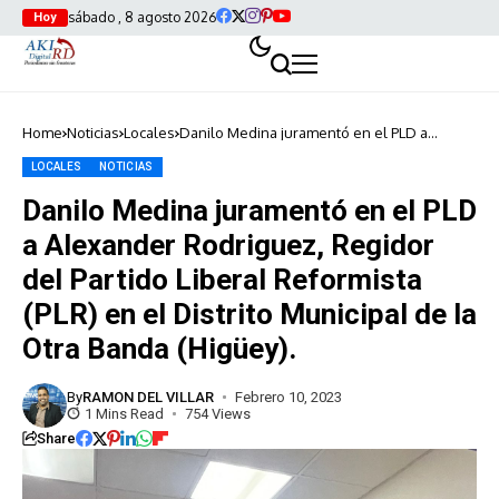
sábado , 8 agosto 2026
Hoy
Home
Noticias
Locales
Danilo Medina juramentó en el PLD a
Alexander Rodriguez, Regidor del Partido
Liberal Reformista (PLR) en el Distrito
LOCALES
NOTICIAS
Municipal de la Otra Banda (Higüey).
Danilo Medina juramentó en el PLD
a Alexander Rodriguez, Regidor
del Partido Liberal Reformista
(PLR) en el Distrito Municipal de la
Otra Banda (Higüey).
By
RAMON DEL VILLAR
Febrero 10, 2023
1 Mins Read
754 Views
Share