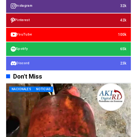
32k
Instagram
42k
Pinterest
100k
YouTube
65k
Spotify
23k
Discord
Don't Miss
NACIONALES
NOTICIAS