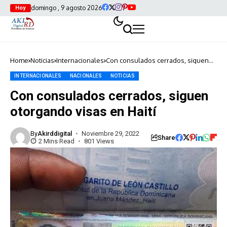
domingo , 9 agosto 2026
Hoy
Home
Noticias
Internacionales
Con consulados cerrados, siguen
otorgando visas en Haití
INTERNACIONALES
NACIONALES
NOTICIAS
Con consulados cerrados, siguen
otorgando visas en Haití
By
Akirddigital
Noviembre 29, 2022
Share
2 Mins Read
801 Views