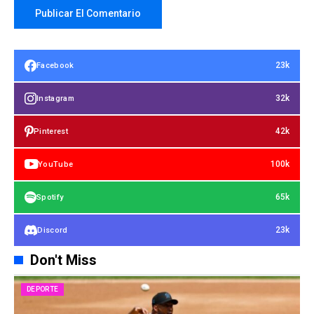
23k
Facebook
32k
Instagram
42k
Pinterest
100k
YouTube
65k
Spotify
23k
Discord
Don't Miss
DEPORTE