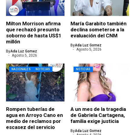
Milton Morrison afirma
María Garabito también
que rechazó presunto
declina someterse a la
soborno de hasta US$1
evaluación del CNM
millón
By
Ada Luz Gomez
Agosto 5, 2026
By
Ada Luz Gomez
Agosto 5, 2026
NACIONALES
NOTICIAS
NOTICIAS
Rompen tuberías de
A un mes de la tragedia
agua en Arroyo Cano en
de Gabriela Cartagena,
medio de reclamos por
familia exige justicia
escasez del servicio
By
Ada Luz Gomez
Agosto 4, 2026