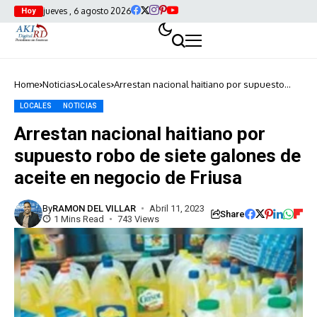
jueves , 6 agosto 2026
Hoy
Home
Noticias
Locales
Arrestan nacional haitiano por supuesto
robo de siete galones de aceite en negocio
de Friusa
LOCALES
NOTICIAS
Arrestan nacional haitiano por
supuesto robo de siete galones de
aceite en negocio de Friusa
By
RAMON DEL VILLAR
Abril 11, 2023
Share
1 Mins Read
743 Views