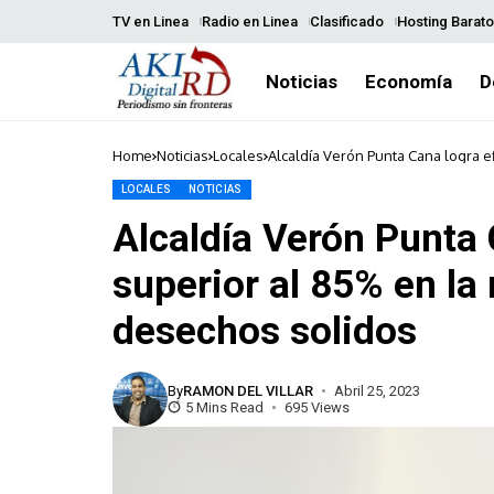
TV en Linea
Radio en Linea
Clasificado
Hosting Barato
Noticias
Economía
D
Home
Noticias
Locales
Alcaldía Verón Punta Cana logra e
LOCALES
NOTICIAS
Alcaldía Verón Punta 
superior al 85% en la 
desechos solidos
By
RAMON DEL VILLAR
Abril 25, 2023
5 Mins Read
695 Views