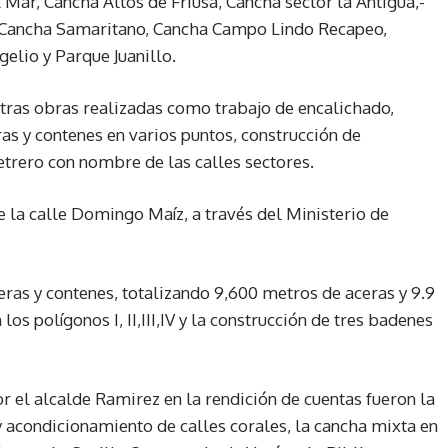
 Mar, Cancha Altos de Friusa, Cancha sector la Antigua,-
, Cancha Samaritano, Cancha Campo Lindo Recapeo,
elio y Parque Juanillo.
tras obras realizadas como trabajo de encalichado,
ras y contenes en varios puntos, construcción de
etrero con nombre de las calles sectores.
e la calle Domingo Maíz, a través del Ministerio de
ras y contenes, totalizando 9,600 metros de aceras y 9.9
os polígonos I, II,III,IV y la construcción de tres badenes
 el alcalde Ramirez en la rendición de cuentas fueron la
 acondicionamiento de calles corales, la cancha mixta en