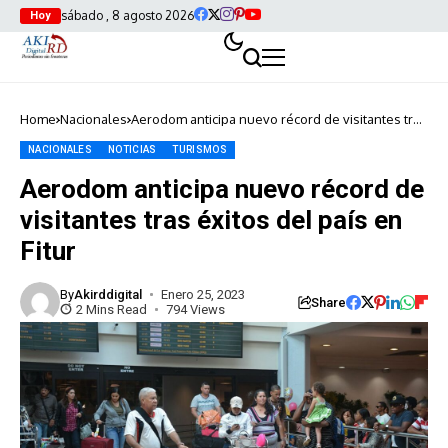
sábado , 8 agosto 2026
Hoy
Home
Nacionales
Aerodom anticipa nuevo récord de visitantes tras
éxitos del país en Fitur
NACIONALES
NOTICIAS
TURISMOS
Aerodom anticipa nuevo récord de
visitantes tras éxitos del país en
Fitur
By
Akirddigital
Enero 25, 2023
Share
2 Mins Read
794 Views