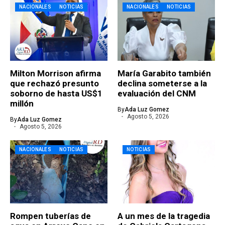
NACIONALES
NOTICIAS
NACIONALES
NOTICIAS
Milton Morrison afirma
María Garabito también
que rechazó presunto
declina someterse a la
soborno de hasta US$1
evaluación del CNM
millón
By
Ada Luz Gomez
Agosto 5, 2026
By
Ada Luz Gomez
Agosto 5, 2026
NACIONALES
NOTICIAS
NOTICIAS
Rompen tuberías de
A un mes de la tragedia