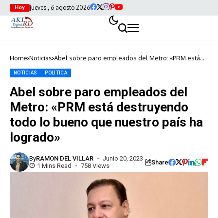
jueves , 6 agosto 2026
Hoy
Home
Noticias
Abel sobre paro empleados del Metro: «PRM está
destruyendo todo lo bueno que nuestro país ha
logrado»
NOTICIAS
POLÍTICA
Abel sobre paro empleados del
Metro: «PRM está destruyendo
todo lo bueno que nuestro país ha
logrado»
By
RAMON DEL VILLAR
Junio 20, 2023
Share
1 Mins Read
758 Views