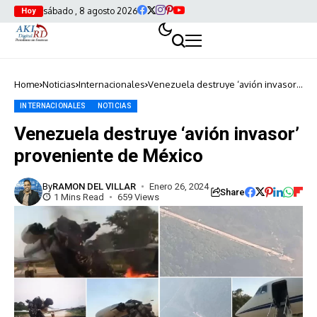
sábado , 8 agosto 2026
Hoy
Home
Noticias
Internacionales
Venezuela destruye ‘avión invasor’
proveniente de México
INTERNACIONALES
NOTICIAS
Venezuela destruye ‘avión invasor’
proveniente de México
By
RAMON DEL VILLAR
Enero 26, 2024
Share
1 Mins Read
659 Views