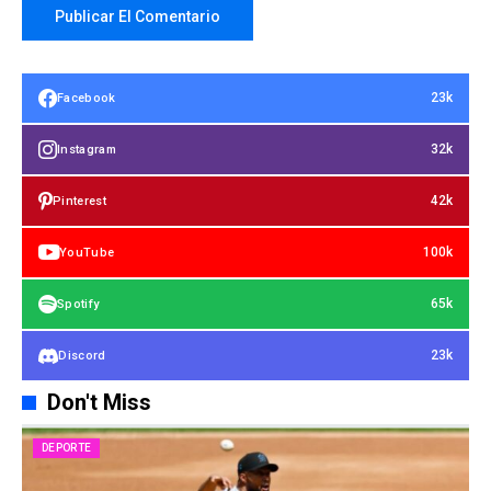
23k
Facebook
32k
Instagram
42k
Pinterest
100k
YouTube
65k
Spotify
23k
Discord
Don't Miss
DEPORTE