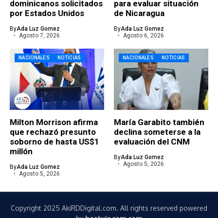
dominicanos solicitados
para evaluar situación
por Estados Unidos
de Nicaragua
By
Ada Luz Gomez
By
Ada Luz Gomez
Agosto 7, 2026
Agosto 6, 2026
NACIONALES
NOTICIAS
NACIONALES
NOTICIAS
Milton Morrison afirma
María Garabito también
que rechazó presunto
declina someterse a la
soborno de hasta US$1
evaluación del CNM
millón
By
Ada Luz Gomez
Agosto 5, 2026
By
Ada Luz Gomez
Agosto 5, 2026
Copyright 2025 AkiRDDigital.com. All rights reserved powered