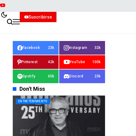
Suscribirse
Facebook
23k
Instagram
32k
Pinterest
42k
YouTube
100k
Spotify
65k
Discord
23k
Don't Miss
ENTRETENIMIENTO