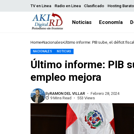
TV en Linea
Radio en Linea
Clasificado
Hosting Barato
Noticias
Economía
D
Home
Nacionales
Último informe: PIB sube, el déficit fis
NACIONALES
NOTICIAS
Último informe: PIB su
empleo mejora
By
RAMON DEL VILLAR
Febrero 28, 2024
9 Mins Read
553 Views