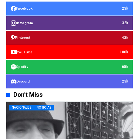
23k
Facebook
32k
Instagram
42k
Pinterest
100k
YouTube
65k
Spotify
23k
Discord
Don't Miss
NACIONALES
NOTICIAS