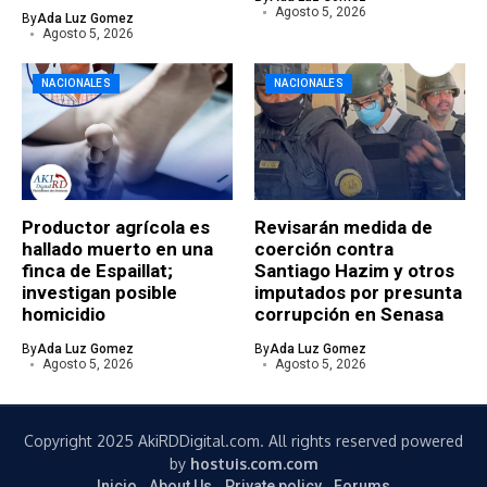
Agosto 5, 2026
By
Ada Luz Gomez
Agosto 5, 2026
NACIONALES
NACIONALES
Productor agrícola es
Revisarán medida de
hallado muerto en una
coerción contra
finca de Espaillat;
Santiago Hazim y otros
investigan posible
imputados por presunta
homicidio
corrupción en Senasa
By
Ada Luz Gomez
By
Ada Luz Gomez
Agosto 5, 2026
Agosto 5, 2026
Copyright 2025 AkiRDDigital.com. All rights reserved powered
by
hostuis.com.com
Inicio
About Us
Private policy
Forums