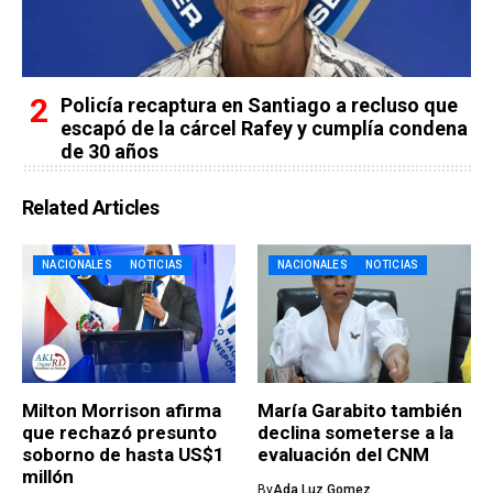
Policía recaptura en Santiago a recluso que
escapó de la cárcel Rafey y cumplía condena
de 30 años
Related Articles
NACIONALES
NOTICIAS
NACIONALES
NOTICIAS
Milton Morrison afirma
María Garabito también
que rechazó presunto
declina someterse a la
soborno de hasta US$1
evaluación del CNM
millón
By
Ada Luz Gomez