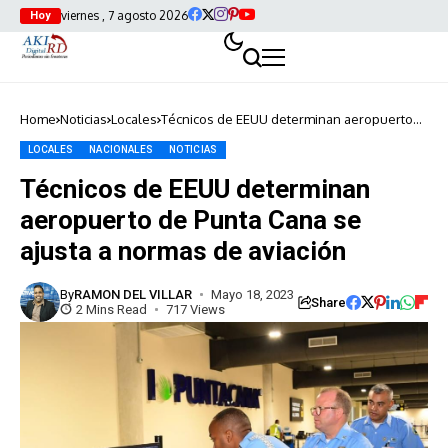
viernes , 7 agosto 2026
Hoy
Home
Noticias
Locales
Técnicos de EEUU determinan aeropuerto
de Punta Cana se ajusta a normas de
aviación
LOCALES
NACIONALES
NOTICIAS
Técnicos de EEUU determinan
aeropuerto de Punta Cana se
ajusta a normas de aviación
By
RAMON DEL VILLAR
Mayo 18, 2023
Share
2 Mins Read
717 Views