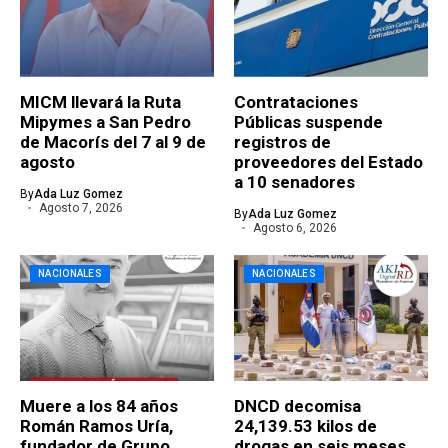
MICM llevará la Ruta
Contrataciones
Mipymes a San Pedro
Públicas suspende
de Macorís del 7 al 9 de
registros de
agosto
proveedores del Estado
a 10 senadores
By
Ada Luz Gomez
Agosto 7, 2026
By
Ada Luz Gomez
Agosto 6, 2026
NACIONALES
NACIONALES
Muere a los 84 años
DNCD decomisa
Román Ramos Uría,
24,139.53 kilos de
fundador de Grupo
drogas en seis meses,