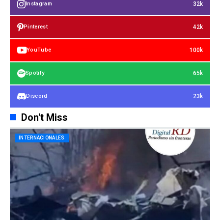
32k
Instagram
42k
Pinterest
100k
YouTube
65k
Spotify
23k
Discord
Don't Miss
INTERNACIONALES