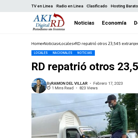
TV en Linea
Radio en Linea
Clasificado
Hosting Barato
Noticias
Economía
D
Home
Noticias
Locales
RD repatrió otros 23,545 extranje
LOCALES
NACIONALES
NOTICIAS
RD repatrió otros 23,
By
RAMON DEL VILLAR
Febrero 17, 2023
1 Mins Read
823 Views