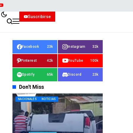
Suscribirse
Facebook
23k
Instagram
32k
Pinterest
42k
YouTube
100k
Spotify
65k
Discord
23k
Don't Miss
NACIONALES
NOTICIAS