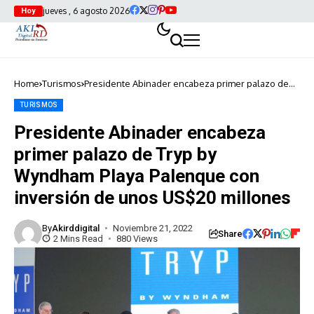
jueves , 6 agosto 2026
Hoy
Home
Turismos
Presidente Abinader encabeza primer palazo de
Tryp by Wyndham Playa Palenque con inversión de
unos US$20 millones
TURISMOS
Presidente Abinader encabeza
primer palazo de Tryp by
Wyndham Playa Palenque con
inversión de unos US$20 millones
By
Akirddigital
Noviembre 21, 2022
Share
2 Mins Read
880 Views