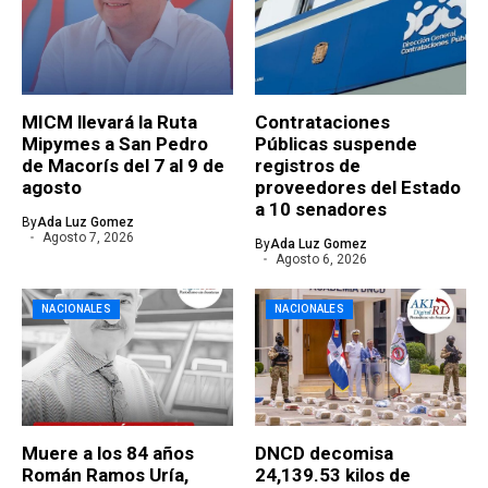
MICM llevará la Ruta
Contrataciones
Mipymes a San Pedro
Públicas suspende
de Macorís del 7 al 9 de
registros de
agosto
proveedores del Estado
a 10 senadores
By
Ada Luz Gomez
Agosto 7, 2026
By
Ada Luz Gomez
Agosto 6, 2026
NACIONALES
NACIONALES
Muere a los 84 años
DNCD decomisa
Román Ramos Uría,
24,139.53 kilos de