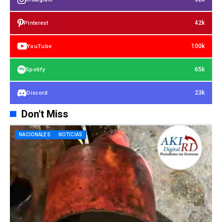
42k
Pinterest
100k
YouTube
65k
Spotify
23k
Discord
Don't Miss
NACIONALES
NOTICIAS