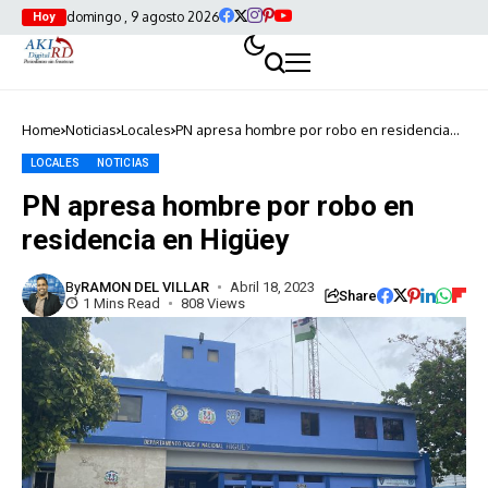
domingo , 9 agosto 2026
Hoy
Home
Noticias
Locales
PN apresa hombre por robo en residencia
en Higüey
LOCALES
NOTICIAS
PN apresa hombre por robo en
residencia en Higüey
By
RAMON DEL VILLAR
Abril 18, 2023
Share
1 Mins Read
808 Views