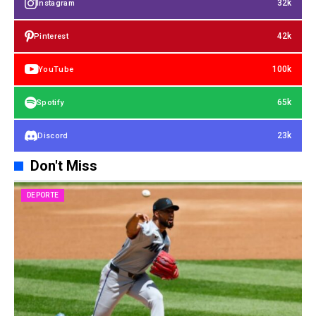
32k
Instagram
42k
Pinterest
100k
YouTube
65k
Spotify
23k
Discord
Don't Miss
DEPORTE