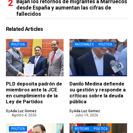
Bajan los retornos de migrantes a Marruecos
desde España y aumentan las cifras de
fallecidos
Related Articles
POLÍTICA
NACIONALES
POLÍTICA
PLD deposita padrón de
Danilo Medina defiende
miembros ante la JCE
su gestión y responde a
en cumplimiento de la
críticas sobre la deuda
Ley de Partidos
pública
By
Ada Luz Gomez
By
Ada Luz Gomez
Agosto 4, 2026
Julio 19, 2026
POLÍTICA
NOTICIAS
POLÍTICA