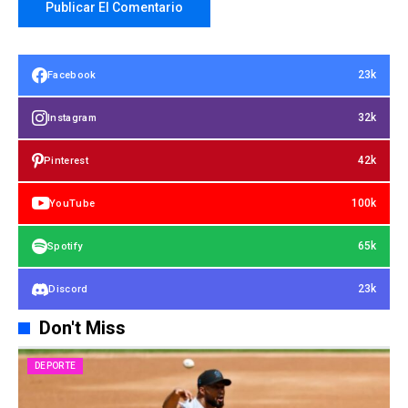
23k
Facebook
32k
Instagram
42k
Pinterest
100k
YouTube
65k
Spotify
23k
Discord
Don't Miss
DEPORTE