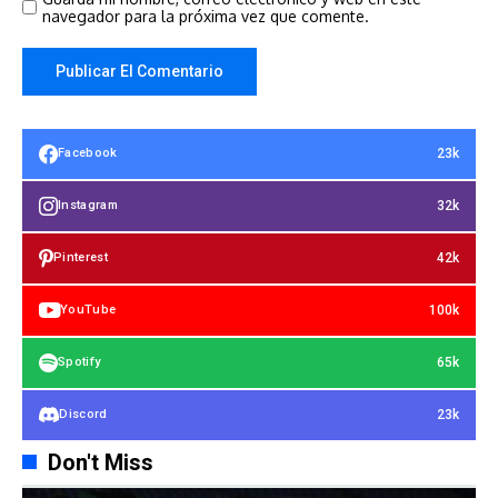
navegador para la próxima vez que comente.
23k
Facebook
32k
Instagram
42k
Pinterest
100k
YouTube
65k
Spotify
23k
Discord
Don't Miss