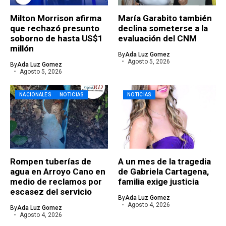
Milton Morrison afirma
María Garabito también
que rechazó presunto
declina someterse a la
soborno de hasta US$1
evaluación del CNM
millón
By
Ada Luz Gomez
Agosto 5, 2026
By
Ada Luz Gomez
Agosto 5, 2026
NACIONALES
NOTICIAS
NOTICIAS
Rompen tuberías de
A un mes de la tragedia
agua en Arroyo Cano en
de Gabriela Cartagena,
medio de reclamos por
familia exige justicia
escasez del servicio
By
Ada Luz Gomez
Agosto 4, 2026
By
Ada Luz Gomez
Agosto 4, 2026