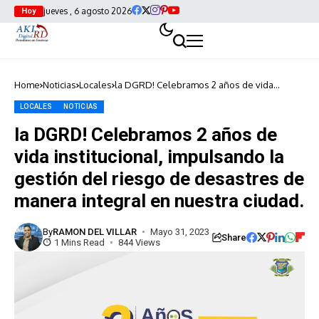
jueves , 6 agosto 2026
Hoy
Home
Noticias
Locales
la DGRD! Celebramos 2 años de vida
institucional, impulsando la gestión del
riesgo de desastres de manera integral en
LOCALES
NOTICIAS
nuestra ciudad.
la DGRD! Celebramos 2 años de
vida institucional, impulsando la
gestión del riesgo de desastres de
manera integral en nuestra ciudad.
By
RAMON DEL VILLAR
Mayo 31, 2023
Share
1 Mins Read
844 Views