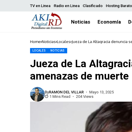
TV en Linea
Radio en Linea
Clasificado
Hosting Barato
Noticias
Economía
D
Home
Noticias
Locales
Jueza de La Altagracia denuncia 
LOCALES
NOTICIAS
Jueza de La Altagraci
amenazas de muerte
By
RAMON DEL VILLAR
Mayo 13, 2025
1 Mins Read
204 Views