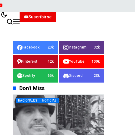
Suscribirse
Facebook
23k
Instagram
32k
Pinterest
42k
YouTube
100k
Spotify
65k
Discord
23k
Don't Miss
NACIONALES
NOTICIAS