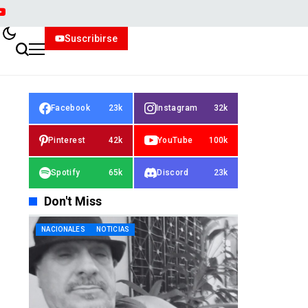
Suscribirse
Facebook
23k
Instagram
32k
Pinterest
42k
YouTube
100k
Spotify
65k
Discord
23k
Don't Miss
NACIONALES
NOTICIAS