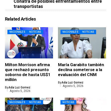
Conatra de posibles enfrentamientos entre
transportistas
Related Articles
NACIONALES
NOTICIAS
NACIONALES
NOTICIAS
Milton Morrison afirma
María Garabito también
que rechazó presunto
declina someterse a la
soborno de hasta US$1
evaluación del CNM
millón
By
Ada Luz Gomez
Agosto 5, 2026
By
Ada Luz Gomez
Agosto 5, 2026
NACIONALES
NOTICIAS
NOTICIAS