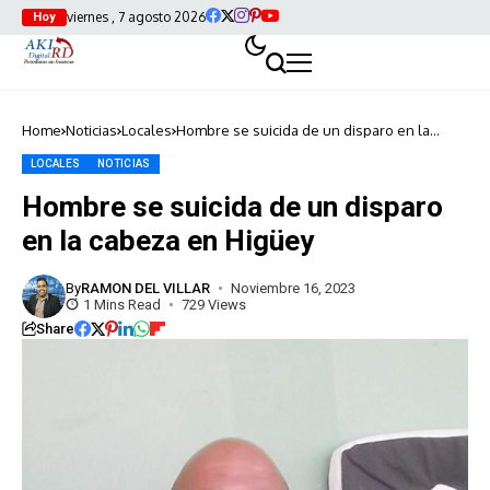
viernes , 7 agosto 2026
Hoy
Home
Noticias
Locales
Hombre se suicida de un disparo en la
cabeza en Higüey
LOCALES
NOTICIAS
Hombre se suicida de un disparo
en la cabeza en Higüey
By
RAMON DEL VILLAR
Noviembre 16, 2023
1 Mins Read
729 Views
Share