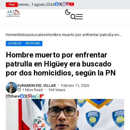
viernes , 7 agosto 2026
Hoy
Home
Noticias
Locales
Hombre muerto por enfrentar patrulla en
Higüey era buscado por dos homicidios,
según la PN
LOCALES
NOTICIAS
Hombre muerto por enfrentar
patrulla en Higüey era buscado
por dos homicidios, según la PN
By
RAMON DEL VILLAR
Febrero 11, 2026
1 Mins Read
169 Views
Share