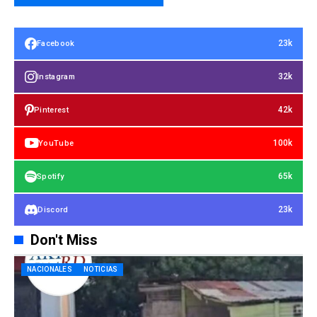
23k
Facebook
32k
Instagram
42k
Pinterest
100k
YouTube
65k
Spotify
23k
Discord
Don't Miss
NACIONALES
NOTICIAS