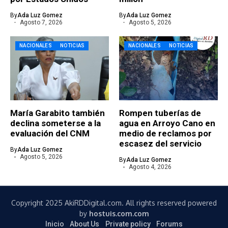
By
Ada Luz Gomez
By
Ada Luz Gomez
Agosto 7, 2026
Agosto 5, 2026
NACIONALES
NOTICIAS
NACIONALES
NOTICIAS
María Garabito también
Rompen tuberías de
declina someterse a la
agua en Arroyo Cano en
evaluación del CNM
medio de reclamos por
escasez del servicio
By
Ada Luz Gomez
Agosto 5, 2026
By
Ada Luz Gomez
Agosto 4, 2026
Copyright 2025 AkiRDDigital.com. All rights reserved powered
by
hostuis.com.com
Inicio
About Us
Private policy
Forums