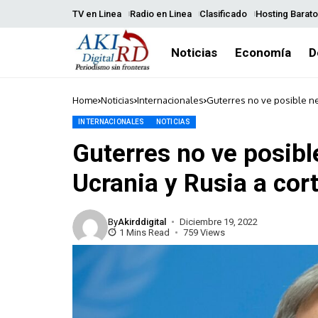
TV en Linea
Radio en Linea
Clasificado
Hosting Barato
Noticias
Economía
D
Home
Noticias
Internacionales
Guterres no ve posible ne
INTERNACIONALES
NOTICIAS
Guterres no ve posibl
Ucrania y Rusia a cor
By
Akirddigital
Diciembre 19, 2022
1 Mins Read
759 Views