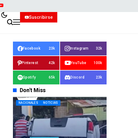
Suscribirse
Facebook
23k
Instagram
32k
Pinterest
42k
YouTube
100k
Spotify
65k
Discord
23k
Don't Miss
NACIONALES
NOTICIAS